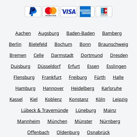
Aachen
Augsburg
Baden-Baden
Bamberg
Berlin
Bielefeld
Bochum
Bonn
Braunschweig
Bremen
Celle
Darmstadt
Dortmund
Dresden
Duisburg
Düsseldorf
Erfurt
Essen
Esslingen
Flensburg
Frankfurt
Freiburg
Fürth
Halle
Hamburg
Hannover
Heidelberg
Karlsruhe
Kassel
Kiel
Koblenz
Konstanz
Köln
Leipzig
Lübeck & Travemünde
Lüneburg
Mainz
Mannheim
München
Münster
Nürnberg
Offenbach
Oldenburg
Osnabrück