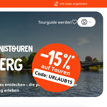
mit Liebe organisiert
Tourguide werden
nistouren
erg
s entdecken – die perfekte Auszeit vom
ag erleben