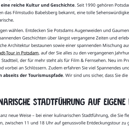
r
eine reiche Kultur und Geschichte
. Seit 1990 gehören Potsda
 das Filmstudio Babelsberg bekannt, eine tolle Sehenswürdigkeit 
rische.
ungen wählen. Entdecken Sie Potsdams Augenweiden und Gaumen
pannenden Geschichten über längst vergangene Zeiten und erleben 
sche Architektur bestaunen sowie einer spannenden Mischung aus
adt-Tour in Potsdam
, auf der Sie alles zu den vergangenen Jahrh
 Stadtteil, der für mehr steht als für Film & Fernsehen. Neu im 
nd vorbei an Schlössern. Zudem erfahren Sie viel Spannendes un
m abseits der Tourismuspfade
. Wir sind uns sicher, dass Sie d
narische Stadtführung auf eigene 
nz neue Weise – bei einer kulinarischen Stadtführung, die Sie f
ein, zwischen 11 und 18 Uhr auf genussvolle Entdeckungstour zu 