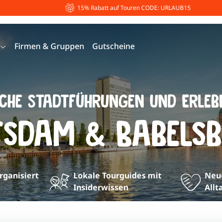
15% Rabatt auf Touren CODE: URLAUB15
Firmen & Gruppen
Gutscheine
sche Stadtführungen und Erleb
tsdam & Babelsb
organisiert
Lokale Tourguides mit
Neue
Insiderwissen
Allt