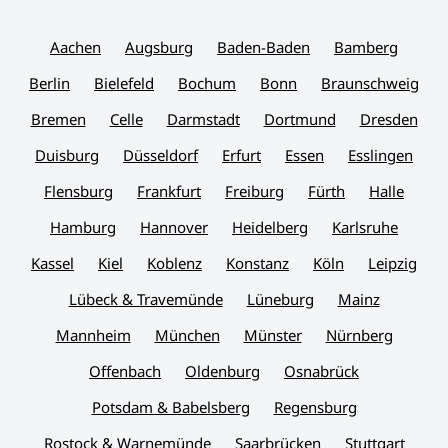
Aachen
Augsburg
Baden-Baden
Bamberg
Berlin
Bielefeld
Bochum
Bonn
Braunschweig
Bremen
Celle
Darmstadt
Dortmund
Dresden
Duisburg
Düsseldorf
Erfurt
Essen
Esslingen
Flensburg
Frankfurt
Freiburg
Fürth
Halle
Hamburg
Hannover
Heidelberg
Karlsruhe
Kassel
Kiel
Koblenz
Konstanz
Köln
Leipzig
Lübeck & Travemünde
Lüneburg
Mainz
Mannheim
München
Münster
Nürnberg
Offenbach
Oldenburg
Osnabrück
Potsdam & Babelsberg
Regensburg
Rostock & Warnemünde
Saarbrücken
Stuttgart