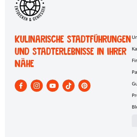
erfahren Sie Kultur auf neuen Wegen mit unserer Sta
Gärtnerstadt-Tour
.
Kulinarische Stadtführungen
Un
und Stadterlebnisse in Ihrer
Ka
Fi
Nähe
Pa
Gu
Pr
Bl