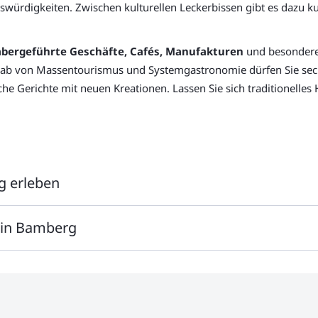
swürdigkeiten. Zwischen kulturellen Leckerbissen gibt es dazu k
abergeführte Geschäfte, Cafés, Manufakturen
und besondere 
 ab von Massentourismus und Systemgastronomie dürfen Sie sech
he Gerichte mit neuen Kreationen. Lassen Sie sich traditionelle
g erleben
migen Dom
zählt zu Recht zum UNESCO-Weltkulturerbe. Diese Sta
 in Bamberg
schmückten Rathaus und den modernen Geschäften in einer Fach
n lässt. Erkunden Sie zum Beispiel „Klein Venedig“ in Bamberg, 
mit der individuellen Note überrascht Ihre Lieben mit einer kultu
rücken der Stadt entdecken. Bamberg, die Stadt in Oberfranken, ist
Besonderen
mit einer leckeren Tour durch die Lieblingsstadt.
 Stadtgebiet.
ein exklusives
Gruppen- und Teamevent in Bamberg
zusammen e
r Klein Venedig und das Alte Rathaus. Das Geheimnis des verbor