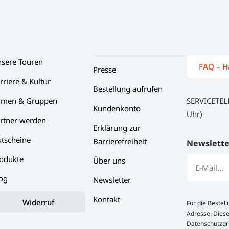
dtführung in Bamberg von Eat the World.
sere Touren
FAQ – H
Presse
rriere & Kultur
Bestellung aufrufen
rmen & Gruppen
SERVICETE
Kundenkonto
Uhr)
rtner werden
Erklärung zur
tscheine
Barrierefreiheit
Newslette
odukte
Über uns
og
Newsletter
Kontakt
Widerruf
Für die Bestel
Adresse. Diese
Datenschutzgru