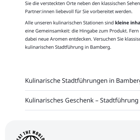
Sie die versteckten Orte neben den klassischen Sehen
Partner:innen liebevoll für Sie vorbereitet werden.
Alle unseren kulinarischen Stationen sind
kleine inh
eine Gemeinsamkeit: die Hingabe zum Produkt. Fern
dabei neue Aromen entdecken. Versuchen Sie klassisc
kulinarischen Stadtführung in Bamberg.
Kulinarische Stadtführungen in Bamber
Bambergs
historischer Stadtkern mit dem 4-tür
Kulinarisches Geschenk – Stadtführung
kleinen verwinkelten Gassen, dem Fassadenmalereige
Universitätsstadt, dass die Besucher:innen schwärme
Unser kulinarischer
Geschenkgutschein für Bamberg
sich kulturell treiben lassen und die vielen kleinen B
anderen Art in Bamberg.
Überraschen Sie jemand 
Handwerksbetriebe – allein zehn Brauereien zählt das
Sie sind als Gruppe ein besonderes Team und wollen 
Auf der
Bamberg Altstadt-Tour
erfahren Sie mehr übe