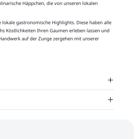
ulinarische Häppchen, die von unseren lokalen
lokale gastronomische Highlights. Diese haben alle
s Köstlichkeiten Ihren Gaumen erleben lassen und
s Handwerk auf der Zunge zergehen mit unserer
dt hat eine ganz besondere Atmosphäre mit Ihren
werk-Kulisse. Es ist dieses besondere Ambiente der
262 Meter über dem Meeresspiegel. Hier können Sie
rellen Auszeit auf einer Stadtführung der etwas
 bis heute Heimat vieler traditioneller
rleben?
Mit einer kulinarischen Privattour
genen grünen Viertels erkunden Sie mit der
Bamberg