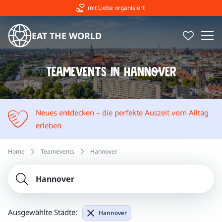
mit Liebe organisiert
EAT THE WORLD
Kulinarische Stadtführungen & Stadterlebnisse
Teamevents in Hannover
Neues entdecken – die perfekte Auszeit vom Alltag
erleben
Home
Teamevents
Hannover
Hannover
Ausgewählte Städte:
Hannover