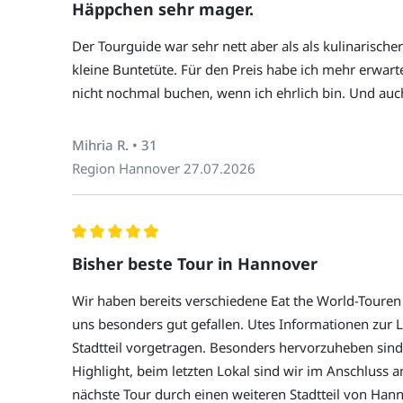
Häppchen sehr mager.
Die Tour findet größtenteils an der frischen Luf
Getränke
Der Tourguide war sehr nett aber als als kulinarisch
Kleidung, ggf. einen Regenschirm und bequeme
Trinkgeld für den Tourguide
kleine Buntetüte. Für den Preis habe ich mehr erwart
Die Tour startet in der Nähe der Markuskirche. 
nicht nochmal buchen, wenn ich ehrlich bin. Und auc
Buchungsbestätigung.
Die Tour endet nicht dort, wo sie beginnt. Der 
und kann auf Nachfrage gerne mitgeteilt werden
Mihria R. • 31
Unsere Touren sind nicht barrierefrei. Wenn Sie
Region Hannover
27.07.2026
Hunde sind auf unseren Touren nicht erlaubt.
Bisher beste Tour in Hannover
Wir haben bereits verschiedene Eat the World-Touren
uns besonders gut gefallen. Utes Informationen zur L
Stadtteil vorgetragen. Besonders hervorzuheben sind 
Highlight, beim letzten Lokal sind wir im Anschluss a
nächste Tour durch einen weiteren Stadtteil von Han