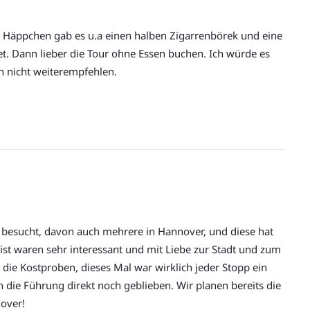
t und bei jedem Wetter statt. Denken Sie an wetterfeste
er Häppchen gab es u.a einen halben Zigarrenbörek und eine
 Schuhe!
et. Dann lieber die Tour ohne Essen buchen. Ich würde es
Den genauen Treffpunkt erhalten Sie in der
h nicht weiterempfehlen.
genaue Endpunkt wird etwa 3 Tage vor Tourbeginn festgelegt
.
 Fragen haben, rufen Sie uns an unter +49 30 220 273 10.
 besucht, davon auch mehrere in Hannover, und diese hat
ist waren sehr interessant und mit Liebe zur Stadt und zum
die Kostproben, dieses Mal war wirklich jeder Stopp ein
n die Führung direkt noch geblieben. Wir planen bereits die
nover!