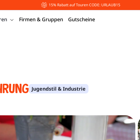
15% Rabatt auf Touren CODE: URLAUB15
ren
Firmen & Gruppen
Gutscheine
hrung
Jugendstil & Industrie