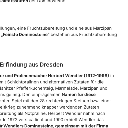
alitätsstufen
der Dominosteine:
lungen, eine Fruchtzubereitung und eine aus Marzipan
e
„Feinste Dominosteine“
bestehen aus Fruchtzubereitung
 Erfindung aus Dresden
ier und Pralinenmacher Herbert Wendler (1912-1998)
in
it Schichtpralinen und alternativen Zutaten für die
lsnitzer Pfefferkuchenteig, Marmelade, Marzipan und
teins gelang. Den einprägsamen
Namen für diese
iebten Spiel mit den 28 rechteckigen Steinen bzw. einer
Weltkrieg zunehmend knapper werdenden Zutaten
breitung als Notpraline. Herbert Wendler nahm nach
rde 1972 verstaatlicht und 1990 erhielt Wendler das
für Wendlers Dominosteine, gemeinsam mit der Firma