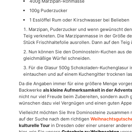
400g Marzipan-Rohmasse
100g Puderzucker
1 Esslöffel Rum oder Kirschwasser bei Belieben
Marzipan, Puderzucker und wenn gewünscht den 
Teig verkneten. Die Marzipanmasse in der Größe d
Stück Frischhaltefolie ausrollen. Dann auf den Teig
Nun können Sie den Dominostein-Kuchen aus der
gleichmäßige Würfel schneiden.
Für die Glasur 500g Schokoladen-Kuchenglasur 
eintauchen und auf einem Kuchengitter trocknen la
Da die Angaben immer für eine größere Menge vorgese
Backwerke
als kleine Aufmerksamkeit in der Adven
nicht nur viel Freude beim Zubereiten, sondern auch 
wünschen dazu viel Vergnügen und einen guten Appet
Vielleicht möchten Sie Ihre Dominosteine zusammen 
auf der Suche nach dem richtigen
Weihnachtsgutsch
kulturelle Tour
in Dresden oder einer unserer anderen T
hier, wie Sie unsere
Gutschein zu Weihnachten
versc