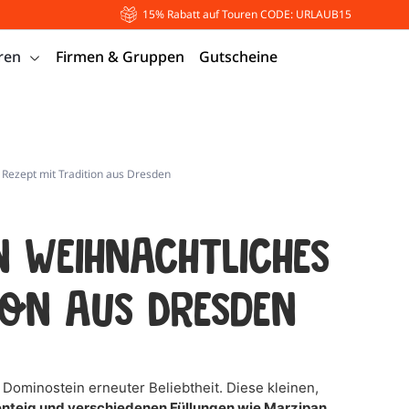
15% Rabatt auf Touren CODE: URLAUB15
ren
Firmen & Gruppen
Gutscheine
 Rezept mit Tradition aus Dresden
n weihnachtliches
ion aus Dresden
 Dominostein erneuter Beliebtheit. Diese kleinen,
teig und verschiedenen Füllungen wie Marzipan,