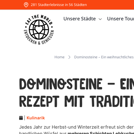
281 Stadterlebnisse in 56 Städten
Unsere Städte
Unsere Tou
Home
Dominosteine – Ein weihnachtliches
Dominosteine – Ei
Rezept mit Tradit
|
Kulinarik
Jedes Jahr zur Herbst-und Winterzeit erfreut sich der
handlichen Würfel aus
mehreren Schichten Lebkuchen