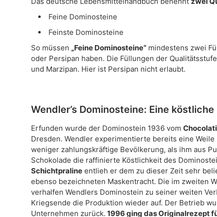
Das deutsche Lebensmittelhandbuch benennt
zwei Qu
Feine Dominosteine
Feinste Dominosteine
So müssen
„Feine Dominosteine“
mindestens zwei Fül
oder Persipan haben. Die Füllungen der Qualitätsstuf
und Marzipan. Hier ist Persipan nicht erlaubt.
Wendler’s Dominosteine: Eine köstliche
Erfunden wurde der Dominostein 1936 vom
Chocolat
Dresden. Wendler experimentierte bereits eine Weile m
weniger zahlungskräftige Bevölkerung, als ihm aus Pu
Schokolade die raffinierte Köstlichkeit des Dominos
Schichtpraline
entlieh er dem zu dieser Zeit sehr bel
ebenso bezeichneten Maskentracht. Die im zweiten 
verhalfen Wendlers Dominostein zu seiner weiten Ver
Kriegsende die Produktion wieder auf. Der Betrieb wu
Unternehmen zurück.
1996 ging das Originalrezept 