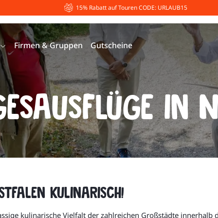
15% Rabatt auf Touren CODE: URLAUB15
Firmen & Gruppen
Gutscheine
gesausflüge in 
tfalen kulinarisch!
lassige kulinarische Vielfalt der zahlreichen Großstädte innerhal