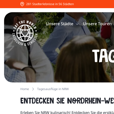
281 Stadterlebnisse in 56 Städten
Unsere Städte
Unsere Touren
Ta
Home
Tagesausflüge in NRW
Entdecken Sie Nordrhein-Wes
Erleben Sie NRW kulinarisch! Entdecken Sie die erstk