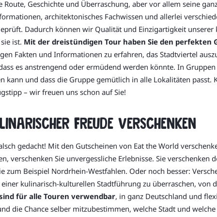
e Route, Geschichte und Überraschung, aber vor allem seine ganz 
rmationen, architektonisches Fachwissen und allerlei verschied
geprüft. Dadurch können wir Qualität und Einzigartigkeit unsere
sie ist.
Mit der dreistündigen Tour haben Sie den perfekten 
igen Fakten und Informationen zu erfahren, das Stadtviertel au
als dass es anstrengend oder ermüdend werden könnte. In Gruppen
en kann und dass die Gruppe gemütlich in alle Lokalitäten pass
stipp – wir freuen uns schon auf Sie!
linarischer Freude verschenken
Falsch gedacht! Mit den Gutscheinen von Eat the World verschenk
en, verschenken Sie unvergessliche Erlebnisse. Sie verschenken 
Sie zum Beispiel Nordrhein-Westfahlen. Oder noch besser: Versc
t einer kulinarisch-kulturellen Stadtführung zu überraschen, vo
sind für alle Touren verwendbar
, in ganz Deutschland und flex
und die Chance selber mitzubestimmen, welche Stadt und welche 