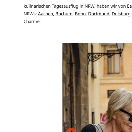
kulinarischen Tagesausflug in NRW, haben wir von
Ea
NRWs:
Aachen
,
Bochum
,
Bonn
,
Dortmund
,
Duisburg
Charme!