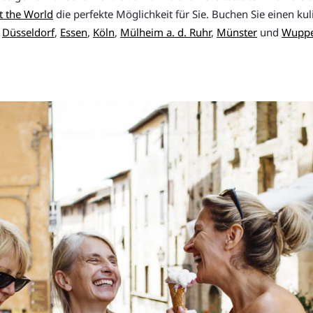
t the World
die perfekte Möglichkeit für Sie. Buchen Sie einen k
,
Düsseldorf
,
Essen
,
Köln
,
Mülheim a. d. Ruhr
,
Münster
und
Wuppe