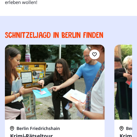
erleben wollen!
Schnitzeljagd in Berlin finden
Berlin Friedrichshain
Berl
Krimi-Rätseltour
Krimi-