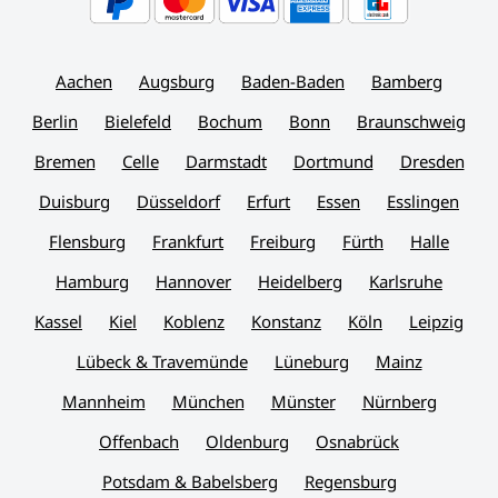
Aachen
Augsburg
Baden-Baden
Bamberg
Berlin
Bielefeld
Bochum
Bonn
Braunschweig
Bremen
Celle
Darmstadt
Dortmund
Dresden
Duisburg
Düsseldorf
Erfurt
Essen
Esslingen
Flensburg
Frankfurt
Freiburg
Fürth
Halle
Hamburg
Hannover
Heidelberg
Karlsruhe
Kassel
Kiel
Koblenz
Konstanz
Köln
Leipzig
Lübeck & Travemünde
Lüneburg
Mainz
Mannheim
München
Münster
Nürnberg
Offenbach
Oldenburg
Osnabrück
Potsdam & Babelsberg
Regensburg