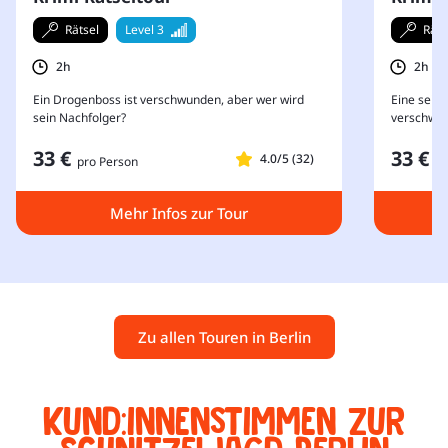
Rätsel
Level 3
Räts
2h
2h
Ein Drogenboss ist verschwunden, aber wer wird
Eine seit
sein Nachfolger?
verschwin
33 €
33 €
4.0/5 (32)
pro Person
pr
Mehr Infos zur Tour
Zu allen Touren in Berlin
Kund:innenstimmen zur