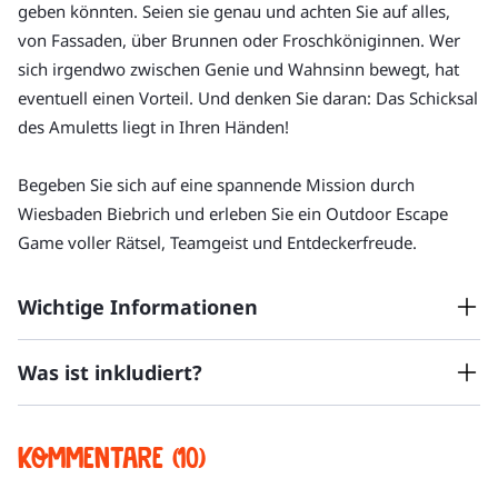
geben könnten. Seien sie genau und achten Sie auf alles, 
von Fassaden, über Brunnen oder Froschköniginnen. Wer 
sich irgendwo zwischen Genie und Wahnsinn bewegt, hat 
eventuell einen Vorteil. Und denken Sie daran: Das Schicksal 
des Amuletts liegt in Ihren Händen!
Begeben Sie sich auf eine spannende Mission durch 
Wiesbaden Biebrich und erleben Sie ein Outdoor Escape 
Game voller Rätsel, Teamgeist und Entdeckerfreude.
Wichtige Informationen
Was ist inkludiert?
Die Tour hat in der Regel bis zu 14 Teilnehmer:innen.
Die Tour findet bei jedem Wetter statt. Denken Sie bitte
an entsprechende Kleidung und bequeme Schuhe.
Outdoor Escape Game
Kommentare (10)
Es können maximal 2 Teams gleichzeitig spielen.
Kurze Einführung in die Funktionalitäten des Spiels