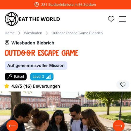
15% Rabatt auf Touren CODE: URLAUB15
EAT THE WORLD
Home
Wiesbaden
Outdoor Escape Game Biebrich
Wiesbaden Biebrich
Outdoor Escape Game
Auf geheimnisvoller Mission
Rätsel
Level 3
4.8/5 (16)
Bewertungen