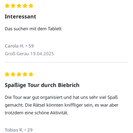
Wir empfehlen, eine Flasche Wasser mitzubringen.
durch die Spielleitung
Bitte kommen Sie 5-10 min vor Tourbeginn zum
Tablet wird als Leihgabe zur Verfügung gestellt
Interessant
Treffpunkt.
Den genauen Treffpunkt erhalten Sie in der
Das suchen mit dem Tablett
Buchungsbestätigung.
Kostproben und Getränke
Die Tour endet dort, wo sie auch startet.
Trinkgeld für die Spielleitung
Carola H. • 59
Unsere Touren sind nicht barrierefrei.
Groß-Gerau
19.04.2025
Hunde sind nur bei unseren privaten Touren erlaubt.
Wenn Sie Fragen haben, rufen Sie uns an unter +49 30
220 273 10.
Spaßige Tour durch Biebrich
Die Tour war gut organisiert und hat uns sehr viel Spaß
gemacht. Die Rätsel könnten kniffliger sein, es war aber
trotzdem eine schöne Aktivität.
Tobias R. • 29