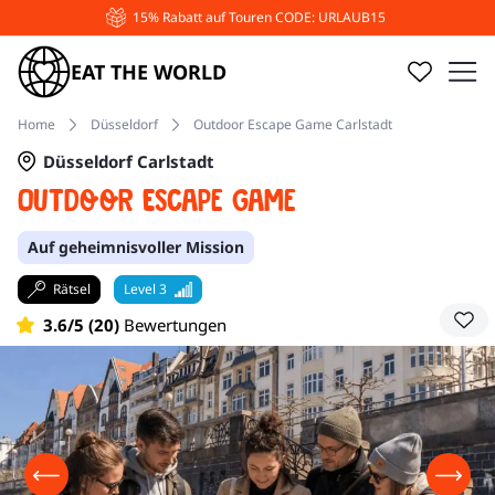
15% Rabatt auf Touren CODE: URLAUB15
EAT THE WORLD
Home
Düsseldorf
Outdoor Escape Game Carlstadt
Düsseldorf Carlstadt
Outdoor Escape Game
Auf geheimnisvoller Mission
Rätsel
Level 3
3.6/5 (20)
Bewertungen