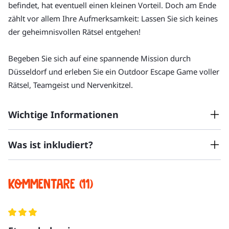
befindet, hat eventuell einen kleinen Vorteil. Doch am Ende 
zählt vor allem Ihre Aufmerksamkeit: Lassen Sie sich keines 
der geheimnisvollen Rätsel entgehen!
Begeben Sie sich auf eine spannende Mission durch 
Düsseldorf und erleben Sie ein Outdoor Escape Game voller 
Rätsel, Teamgeist und Nervenkitzel.
Wichtige Informationen
Was ist inkludiert?
Die Tour hat in der Regel bis zu 14 Teilnehmer:innen.
Die Tour findet bei jedem Wetter statt. Denken Sie bitte
an entsprechende Kleidung und bequeme Schuhe.
Outdoor Escape Game
Kommentare (11)
Es können maximal 2 Teams gleichzeitig spielen.
Kurze Einführung in die Funktionalitäten des Spiels
Wir empfehlen, eine Flasche Wasser mitzubringen.
durch die Spielleitung
Bitte kommen Sie 5-10 min vor Tourbeginn zum
Tablet wird als Leihgabe zur Verfügung gestellt