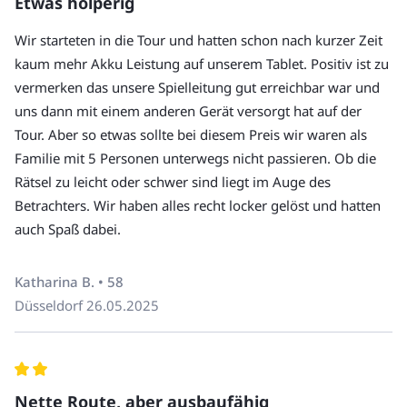
Etwas holperig
Treffpunkt.
Den genauen Treffpunkt erhalten Sie in der
Wir starteten in die Tour und hatten schon nach kurzer Zeit
Buchungsbestätigung.
Getränke
kaum mehr Akku Leistung auf unserem Tablet. Positiv ist zu
Die Tour endet dort, wo sie auch startet.
Trinkgeld für die Spielleitung
vermerken das unsere Spielleitung gut erreichbar war und
Unsere Touren sind nicht barrierefrei.
uns dann mit einem anderen Gerät versorgt hat auf der
Hunde sind nur bei unseren privaten Touren erlaubt.
Tour. Aber so etwas sollte bei diesem Preis wir waren als
Wenn Sie Fragen haben, rufen Sie uns an unter +49 30
Familie mit 5 Personen unterwegs nicht passieren. Ob die
220 273 10.
Rätsel zu leicht oder schwer sind liegt im Auge des
Betrachters. Wir haben alles recht locker gelöst und hatten
auch Spaß dabei.
Katharina B. • 58
Düsseldorf
26.05.2025
Nette Route, aber ausbaufähig