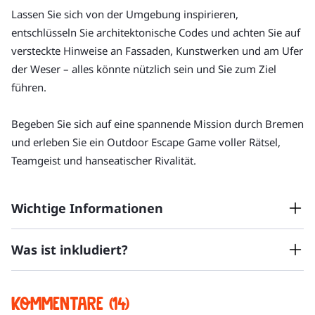
Lassen Sie sich von der Umgebung inspirieren, 
entschlüsseln Sie architektonische Codes und achten Sie auf 
versteckte Hinweise an Fassaden, Kunstwerken und am Ufer 
der Weser – alles könnte nützlich sein und Sie zum Ziel 
führen.
Begeben Sie sich auf eine spannende Mission durch Bremen 
und erleben Sie ein Outdoor Escape Game voller Rätsel, 
Teamgeist und hanseatischer Rivalität.
Wichtige Informationen
Was ist inkludiert?
Die Tour hat in der Regel bis zu 14 Teilnehmer:innen.
Die Tour findet bei jedem Wetter statt. Denken Sie bitte
an entsprechende Kleidung und bequeme Schuhe.
Outdoor Escape Game
Kommentare (14)
Es können maximal 2 Teams gleichzeitig spielen.