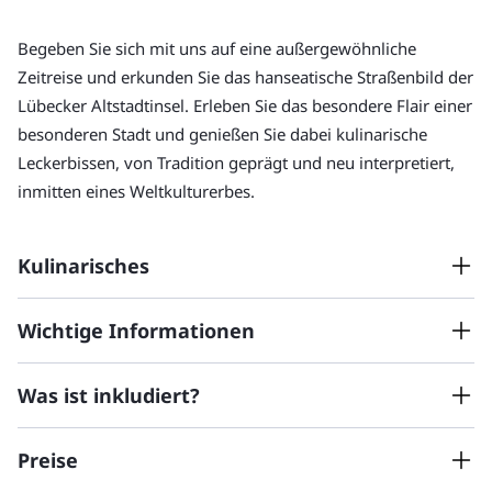
Begeben Sie sich mit uns auf eine außergewöhnliche 
Zeitreise und erkunden Sie das hanseatische Straßenbild der 
Lübecker Altstadtinsel. Erleben Sie das besondere Flair einer 
besonderen Stadt und genießen Sie dabei kulinarische 
Leckerbissen, von Tradition geprägt und neu interpretiert, 
inmitten eines Weltkulturerbes.
Kulinarisches
Auf Ihrer Tour erwartet Sie eine Auswahl von spannenden 
Wichtige Informationen
kulinarischen Stationen, zum Beispiel:
Was ist inkludiert?
Bitte informieren Sie uns im 1. Buchungsschritt über
ein Ort, wo jeder Besuch zur Reise in die Welt der
Nahrungsoptionen. Abweichende
Gewürze wird
Preise
Nahrungseinschränkungen können leider nicht
ein junger Gastgeber mit Liebe zu Japan
Stadtführung