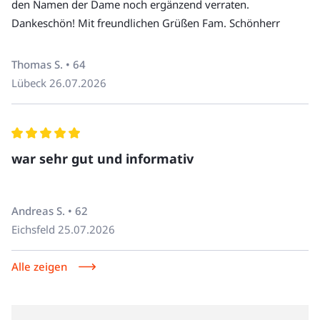
den Namen der Dame noch ergänzend verraten.
haben, rufen Sie uns an unter +49 30 220 273 10.
Dankeschön! Mit freundlichen Grüßen Fam. Schönherr
samstags, sonntags und feiertags
Hunde sind auf unseren Touren nicht erlaubt.
Thomas S. • 64
Lübeck
26.07.2026
Anzahl Personen
Preis
1 bis 16
784 € + 40 € Servicepauschale
war sehr gut und informativ
Alternativ zu unseren dreistündigen Stadtführungen bieten 
Andreas S. • 62
wir 
verkürzte „Vorspeisen-Touren“
 an. Diese dauern 2 
Eichsfeld
25.07.2026
Stunden und es werden 3 Kostproben pro Teilnehmer:in 
gereicht. Bei Interesse geben Sie bitte unten im Eingabe-
Alle zeigen
Feld „verkürzte Tour“ an.