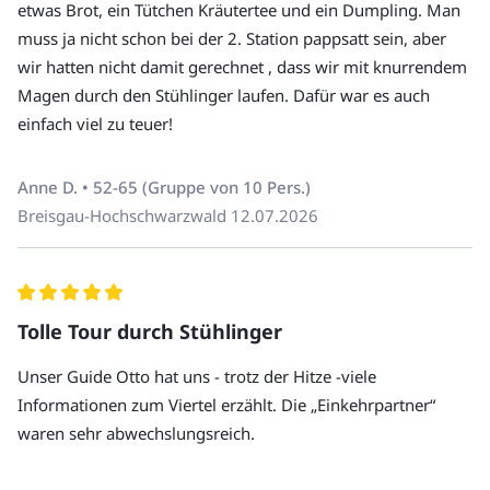
etwas Brot, ein Tütchen Kräutertee und ein Dumpling. Man
Kleidung, ggf. einen Regenschirm und bequeme
muss ja nicht schon bei der 2. Station pappsatt sein, aber
Schuhe!
wir hatten nicht damit gerechnet , dass wir mit knurrendem
Die Tour startet in der Nähe der Wiwilí-Brücke. Den
Magen durch den Stühlinger laufen. Dafür war es auch
genauen Treffpunkt erhalten Sie in der
einfach viel zu teuer!
Buchungsbestätigung.
Die Tour endet nicht dort, wo sie beginnt. Der genaue
Anne D. • 52-65 (Gruppe von 10 Pers.)
Endpunkt wird etwa 3 Tage vor Tourbeginn festgelegt
Breisgau-Hochschwarzwald
12.07.2026
und kann auf Nachfrage gerne mitgeteilt werden.
Unsere Touren sind nicht barrierefrei. Wenn Sie Fragen
haben, rufen Sie uns an unter +49 30 220 273 10.
Hunde sind auf unseren Touren nicht erlaubt.
Tolle Tour durch Stühlinger
Unser Guide Otto hat uns - trotz der Hitze -viele
Informationen zum Viertel erzählt. Die „Einkehrpartner“
waren sehr abwechslungsreich.