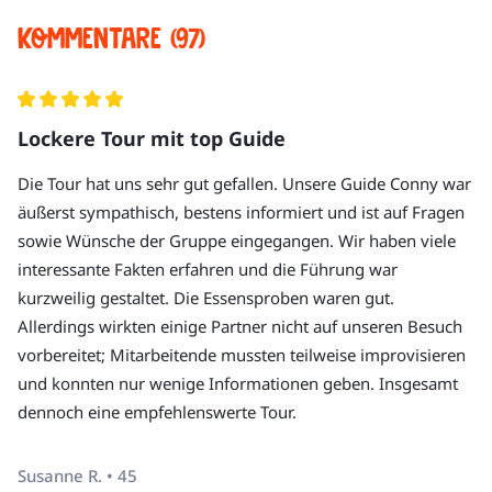
Nahrungseinschränkungen können leider nicht
ein Unverpacktladen, der auch ein kleines Restaurant
Stadtführung
Kommentare (97)
berücksichtigt werden. Folgende sind möglich:
ist
Kostproben
kein Fleisch
Stadtviertel-Broschüre
Hinweis:
 Dies sind Beispiele einer Vielzahl von 
kein Fisch & keine Meeresfrüchte
Lockere Tour mit top Guide
kulinarischen Partnerbetrieben, die wir auf unseren Touren 
kein Alkohol
je nach Tages- und Wochenzeit wechselnd besuchen.
Die meisten Kostproben werden im Stehen, zum Teil
Getränke
Die Tour hat uns sehr gut gefallen. Unsere Guide Conny war
auch draußen gereicht.
Trinkgeld für den Tourguide
äußerst sympathisch, bestens informiert und ist auf Fragen
Die Tour hat in der Regel bis zu 16 Teilnehmer:innen.
sowie Wünsche der Gruppe eingegangen. Wir haben viele
Die Tour findet größtenteils an der frischen Luft und
interessante Fakten erfahren und die Führung war
bei jedem Wetter statt. Denken Sie an wetterfeste
kurzweilig gestaltet. Die Essensproben waren gut.
Kleidung, ggf. einen Regenschirm und bequeme
Allerdings wirkten einige Partner nicht auf unseren Besuch
Schuhe!
vorbereitet; Mitarbeitende mussten teilweise improvisieren
Die Tour startet in der Nähe vom Fürstenplatz. Den
und konnten nur wenige Informationen geben. Insgesamt
genauen Treffpunkt erhalten Sie in der
dennoch eine empfehlenswerte Tour.
Buchungsbestätigung.
Die Tour endet nicht dort, wo sie beginnt. Der genaue
Susanne R. • 45
Endpunkt wird etwa 3 Tage vor Tourbeginn festgelegt