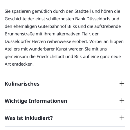
Sie spazieren gemütlich durch den Stadtteil und hören die 
Geschichte der einst schillerndsten Bank Düsseldorfs und 
den ehemaligen Güterbahnhof Bilks und die aufstrebende 
Brunnenstraße mit ihrem alternativen Flair, der 
Düsseldorfer Herzen reihenweise erobert. Vorbei an hippen 
Ateliers mit wunderbarer Kunst werden Sie mit uns 
gemeinsam die Friedrichstadt und Bilk auf eine ganz neue 
Art entdecken.
Kulinarisches
Auf Ihrer Tour erwartet Sie eine Auswahl von spannenden 
Wichtige Informationen
kulinarischen Stationen, zum Beispiel:
Was ist inkludiert?
Bitte informieren Sie uns im 1. Buchungsschritt über
ein sizilianisches Traditionsunternehmen
Nahrungsoptionen. Abweichende
ein DJ, der ein wunderbares Deli führt