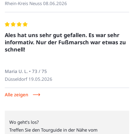
Rhein-Kreis Neuss
08.06.2026
und kann auf Nachfrage gerne mitgeteilt werden.
Unsere Touren sind nicht barrierefrei. Wenn Sie Fragen
haben, rufen Sie uns an unter +49 30 220 273 10.
Hunde sind auf unseren Touren nicht erlaubt.
Ales hat uns sehr gut gefallen. Es war sehr
informativ. Nur der Fußmarsch war etwas zu
schnell!
Maria U. L. • 73 / 75
Düsseldorf
19.05.2026
Alle zeigen
Wo geht’s los?
Treffen Sie den Tourguide in der Nähe vom