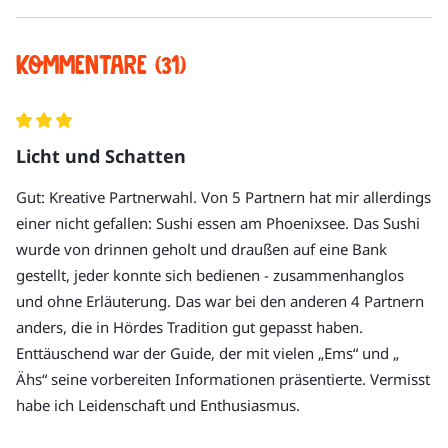
ein Burgerladen mit indischem Twist
Nahrungsoptionen. Abweichende
ein Kaffeespezialist mit leckerem Kuchen
Nahrungseinschränkungen können leider nicht
ein sympathischer Weinfachhandel
Stadtführung
Kommentare (31)
berücksichtigt werden. Folgende sind möglich:
gutbürgerliche Küche serviert im ältesten Restaurant
Kostproben
Hördes
kein Fleisch
Stadtviertel-Broschüre
ein Laden für Verführungen mit Loch in der Mitte
kein Fisch & keine Meeresfrüchte
Licht und Schatten
kein Alkohol
Hinweis:
 Dies sind Beispiele einer Vielzahl von 
Die meisten Kostproben werden im Stehen, zum Teil
Getränke
Gut: Kreative Partnerwahl. Von 5 Partnern hat mir allerdings
kulinarischen Partnerbetrieben, die wir auf unseren Touren 
auch draußen gereicht.
Trinkgeld für den Tourguide
einer nicht gefallen: Sushi essen am Phoenixsee. Das Sushi
je nach Tages- und Wochenzeit wechselnd besuchen.
Die Tour hat in der Regel bis zu 16 Teilnehmer:innen.
wurde von drinnen geholt und draußen auf eine Bank
Die Tour findet größtenteils an der frischen Luft und
gestellt, jeder konnte sich bedienen - zusammenhanglos
bei jedem Wetter statt. Denken Sie an wetterfeste
und ohne Erläuterung. Das war bei den anderen 4 Partnern
Kleidung, ggf. einen Regenschirm und bequeme
anders, die in Hördes Tradition gut gepasst haben.
Schuhe!
Enttäuschend war der Guide, der mit vielen „Ems“ und „
Die Tour startet in der Nähe der Hermannstraße. Den
Ähs“ seine vorbereiten Informationen präsentierte. Vermisst
genauen Treffpunkt erhalten Sie in der
habe ich Leidenschaft und Enthusiasmus.
Buchungsbestätigung.
Die Tour endet nicht dort, wo sie beginnt. Der genaue