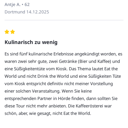
Antje A. • 62
Endpunkt wird etwa 3 Tage vor Tourbeginn festgelegt
Dortmund
14.12.2025
und kann auf Nachfrage gerne mitgeteilt werden.
Unsere Touren sind nicht barrierefrei. Wenn Sie Fragen
haben, rufen Sie uns an unter +49 30 220 273 10.
Hunde sind auf unseren Touren nicht erlaubt.
Kulinarisch zu wenig
Es sind fünf kulinarische Erlebnisse angekündigt worden, es
waren zwei sehr gute, zwei Getränke (Bier und Kaffee) und
eine Süßigkeitentüte vom Kiosk. Das Thema lautet Eat the
World und nicht Drink the World und eine Süßigkeiten Tüte
vom Kiosk entspricht definitiv nicht meiner Vorstellung
einer solchen Veranstaltung. Wenn Sie keine
entsprechenden Partner in Hörde finden, dann sollten Sie
diese Tour nicht mehr anbieten. Die Kaffeerösterei war
schön, aber, wie gesagt, nicht Eat the World.