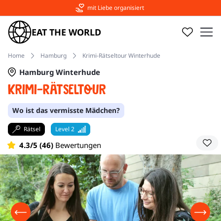
281 Stadterlebnisse in 56 Städten
EAT THE WORLD
Home
Hamburg
Krimi-Rätseltour Winterhude
Hamburg Winterhude
Krimi-Rätseltour
Wo ist das vermisste Mädchen?
Rätsel
Level 2
4.3/5 (46)
Bewertungen