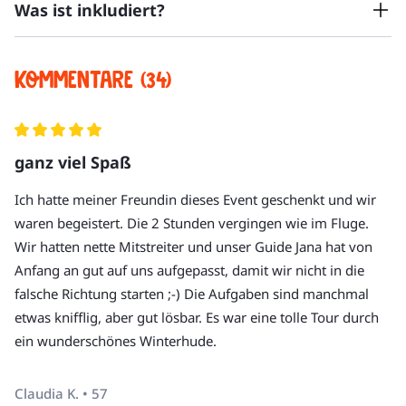
Was ist inkludiert?
Die Tour hat in der Regel bis zu 8 Teilnehmer:innen.
Die Tour findet bei jedem Wetter statt. Denken Sie bitte
an entsprechende Kleidung und bequeme Schuhe.
Krimi-Rätseltour
Kommentare (34)
Es kann nur ein Team mit maximal 8 Personen
Betreuung durch die Spielleitung
zeitgleich spielen.
Wir empfehlen, eine Flasche Wasser mitzubringen.
ganz viel Spaß
Auf der Tour werden keine Kostproben serviert.
Getränke
Bitte kommen Sie 5-10 min vor Tourbeginn zum
Trinkgeld für die Spielleitung
Ich hatte meiner Freundin dieses Event geschenkt und wir
Treffpunkt.
waren begeistert. Die 2 Stunden vergingen wie im Fluge.
Den genauen Treffpunkt erhalten Sie in der
Wir hatten nette Mitstreiter und unser Guide Jana hat von
Buchungsbestätigung.
Anfang an gut auf uns aufgepasst, damit wir nicht in die
Die Tour endet nicht dort, wo sie beginnt.
falsche Richtung starten ;-) Die Aufgaben sind manchmal
Unsere Touren sind nicht barrierefrei.
etwas knifflig, aber gut lösbar. Es war eine tolle Tour durch
Hunde sind nur bei unseren privaten Krimi-
ein wunderschönes Winterhude.
Rätseltouren erlaubt.
Wenn Sie Fragen haben, rufen Sie uns an unter +49 30
Claudia K. • 57
220 273 10.