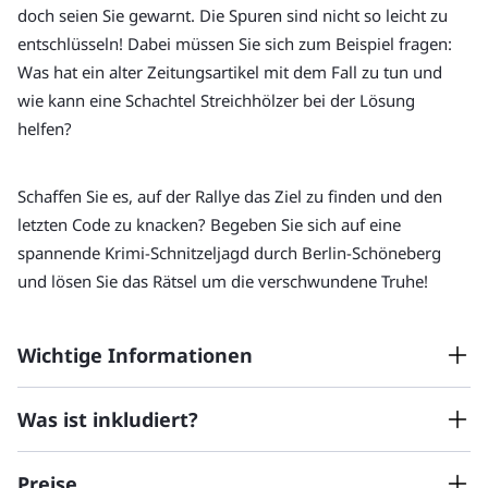
doch seien Sie gewarnt. Die Spuren sind nicht so leicht zu 
entschlüsseln! Dabei müssen Sie sich zum Beispiel fragen: 
Was hat ein alter Zeitungsartikel mit dem Fall zu tun und 
wie kann eine Schachtel Streichhölzer bei der Lösung 
helfen?
Schaffen Sie es, auf der Rallye das Ziel zu finden und den 
letzten Code zu knacken? Begeben Sie sich auf eine 
spannende Krimi-Schnitzeljagd durch Berlin-Schöneberg 
und lösen Sie das Rätsel um die verschwundene Truhe!
Wichtige Informationen
Was ist inkludiert?
Die Tour hat in der Regel bis zu 8 Teilnehmer:innen.
Die Tour findet bei jedem Wetter statt. Denken Sie bitte
Preise
an entsprechende Kleidung und bequeme Schuhe.