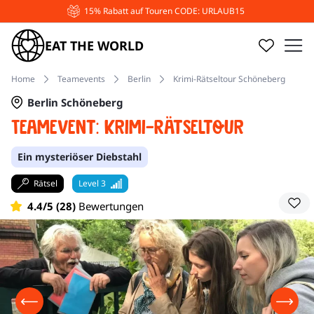
15% Rabatt auf Touren CODE: URLAUB15
EAT THE WORLD
Home
Teamevents
Berlin
Krimi-Rätseltour Schöneberg
Berlin Schöneberg
Teamevent: Krimi-Rätseltour
Ein mysteriöser Diebstahl
Rätsel
Level 3
4.4/5 (28)
Bewertungen