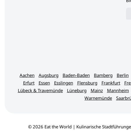
Bl
Aachen
Augsburg
Baden-Baden
Bamberg
Berlin
Erfurt
Essen
Esslingen
Flensburg
Frankfurt
Fre
Lübeck & Travemünde
Lüneburg
Mainz
Mannheim
Warnemünde
Saarbr
© 2026 Eat the World | Kulinarische Stadtführunge