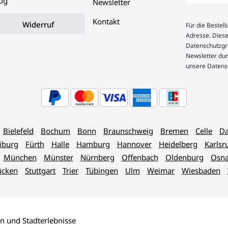
og
Newsletter
Kontakt
Widerruf
Für die Bestel
Adresse. Diese
Datenschutzgru
Newsletter dur
unsere Datens
Bielefeld
Bochum
Bonn
Braunschweig
Bremen
Celle
Da
iburg
Fürth
Halle
Hamburg
Hannover
Heidelberg
Karlsr
München
Münster
Nürnberg
Offenbach
Oldenburg
Osna
ücken
Stuttgart
Trier
Tübingen
Ulm
Weimar
Wiesbaden
n und Stadterlebnisse