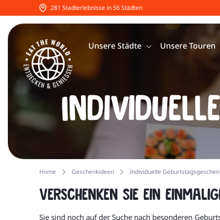
281 Stadterlebnisse in 56 Städten
Unsere Städte
Unsere Touren
Individuel
Home
Geschenkideen
Individuelle Geburtstagsgesche
Verschenken Sie ein einmalig
Sie sind noch auf der Suche nach besonderen Gebur