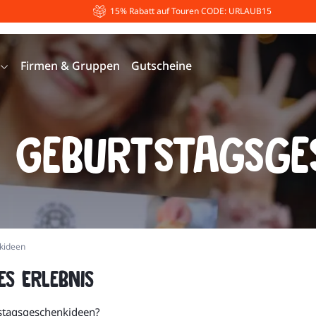
15% Rabatt auf Touren CODE: URLAUB15
Firmen & Gruppen
Gutscheine
le Geburtstagsge
nkideen
es Erlebnis
tstagsgeschenkideen?