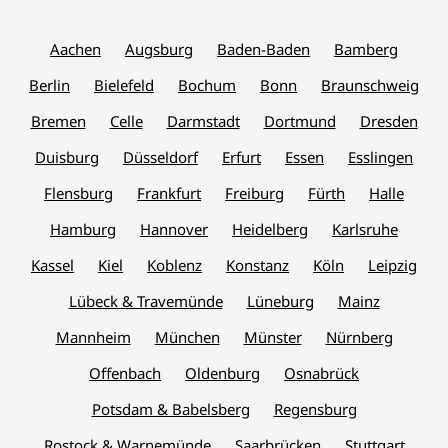
Aachen
Augsburg
Baden-Baden
Bamberg
Berlin
Bielefeld
Bochum
Bonn
Braunschweig
Bremen
Celle
Darmstadt
Dortmund
Dresden
Duisburg
Düsseldorf
Erfurt
Essen
Esslingen
Flensburg
Frankfurt
Freiburg
Fürth
Halle
Hamburg
Hannover
Heidelberg
Karlsruhe
Kassel
Kiel
Koblenz
Konstanz
Köln
Leipzig
Lübeck & Travemünde
Lüneburg
Mainz
Mannheim
München
Münster
Nürnberg
Offenbach
Oldenburg
Osnabrück
Potsdam & Babelsberg
Regensburg
Rostock & Warnemünde
Saarbrücken
Stuttgart