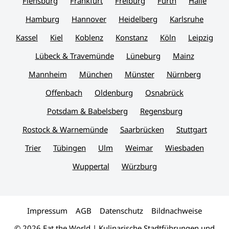
Flensburg
Frankfurt
Freiburg
Fürth
Halle
Hamburg
Hannover
Heidelberg
Karlsruhe
Kassel
Kiel
Koblenz
Konstanz
Köln
Leipzig
Lübeck & Travemünde
Lüneburg
Mainz
Mannheim
München
Münster
Nürnberg
Offenbach
Oldenburg
Osnabrück
Potsdam & Babelsberg
Regensburg
Rostock & Warnemünde
Saarbrücken
Stuttgart
Trier
Tübingen
Ulm
Weimar
Wiesbaden
Wuppertal
Würzburg
Impressum
AGB
Datenschutz
Bildnachweise
© 2026 Eat the World | Kulinarische Stadtführungen und