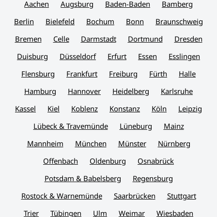
Aachen
Augsburg
Baden-Baden
Bamberg
Berlin
Bielefeld
Bochum
Bonn
Braunschweig
Bremen
Celle
Darmstadt
Dortmund
Dresden
Duisburg
Düsseldorf
Erfurt
Essen
Esslingen
Flensburg
Frankfurt
Freiburg
Fürth
Halle
Hamburg
Hannover
Heidelberg
Karlsruhe
Kassel
Kiel
Koblenz
Konstanz
Köln
Leipzig
Lübeck & Travemünde
Lüneburg
Mainz
Mannheim
München
Münster
Nürnberg
Offenbach
Oldenburg
Osnabrück
Potsdam & Babelsberg
Regensburg
Rostock & Warnemünde
Saarbrücken
Stuttgart
Trier
Tübingen
Ulm
Weimar
Wiesbaden