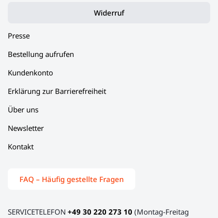
Gutschein zu jeder Jahreszeit und in allen unseren Eat the
Widerruf
World-Städten einlösbar. Mit unserem
Geschenkgutschein
durch Augsburg bereiten Sie Ihren Liebsten garantiert eine
Presse
Freude!
Bestellung aufrufen
Kundenkonto
Erklärung zur Barrierefreiheit
Über uns
Newsletter
Kontakt
FAQ – Häufig gestellte Fragen
SERVICETELEFON
+49 30 220 273 10
(Montag-Freitag