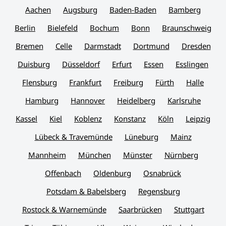
Aachen
Augsburg
Baden-Baden
Bamberg
Berlin
Bielefeld
Bochum
Bonn
Braunschweig
Bremen
Celle
Darmstadt
Dortmund
Dresden
Duisburg
Düsseldorf
Erfurt
Essen
Esslingen
Flensburg
Frankfurt
Freiburg
Fürth
Halle
Hamburg
Hannover
Heidelberg
Karlsruhe
Kassel
Kiel
Koblenz
Konstanz
Köln
Leipzig
Lübeck & Travemünde
Lüneburg
Mainz
Mannheim
München
Münster
Nürnberg
Offenbach
Oldenburg
Osnabrück
Potsdam & Babelsberg
Regensburg
Rostock & Warnemünde
Saarbrücken
Stuttgart