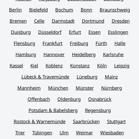
Berlin
Bielefeld
Bochum
Bonn
Braunschweig
Bremen
Celle
Darmstadt
Dortmund
Dresden
Duisburg
Düsseldorf
Erfurt
Essen
Esslingen
Flensburg
Frankfurt
Freiburg
Fürth
Halle
Hamburg
Hannover
Heidelberg
Karlsruhe
Kassel
Kiel
Koblenz
Konstanz
Köln
Leipzig
Lübeck & Travemünde
Lüneburg
Mainz
Mannheim
München
Münster
Nürnberg
Offenbach
Oldenburg
Osnabrück
Potsdam & Babelsberg
Regensburg
Rostock & Warnemünde
Saarbrücken
Stuttgart
Trier
Tübingen
Ulm
Weimar
Wiesbaden