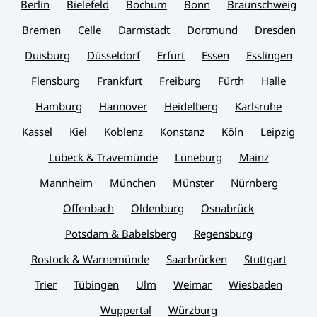
Berlin
Bielefeld
Bochum
Bonn
Braunschweig
Bremen
Celle
Darmstadt
Dortmund
Dresden
Duisburg
Düsseldorf
Erfurt
Essen
Esslingen
Flensburg
Frankfurt
Freiburg
Fürth
Halle
Hamburg
Hannover
Heidelberg
Karlsruhe
Kassel
Kiel
Koblenz
Konstanz
Köln
Leipzig
Lübeck & Travemünde
Lüneburg
Mainz
Mannheim
München
Münster
Nürnberg
Offenbach
Oldenburg
Osnabrück
Potsdam & Babelsberg
Regensburg
Rostock & Warnemünde
Saarbrücken
Stuttgart
Trier
Tübingen
Ulm
Weimar
Wiesbaden
Wuppertal
Würzburg