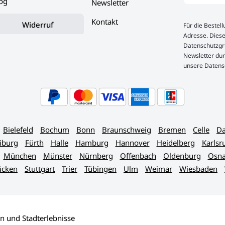
og
Newsletter
Kontakt
Widerruf
Für die Bestel
Adresse. Diese
Datenschutzgru
Newsletter dur
unsere Datens
Bielefeld
Bochum
Bonn
Braunschweig
Bremen
Celle
Da
iburg
Fürth
Halle
Hamburg
Hannover
Heidelberg
Karlsr
München
Münster
Nürnberg
Offenbach
Oldenburg
Osna
ücken
Stuttgart
Trier
Tübingen
Ulm
Weimar
Wiesbaden
n und Stadterlebnisse