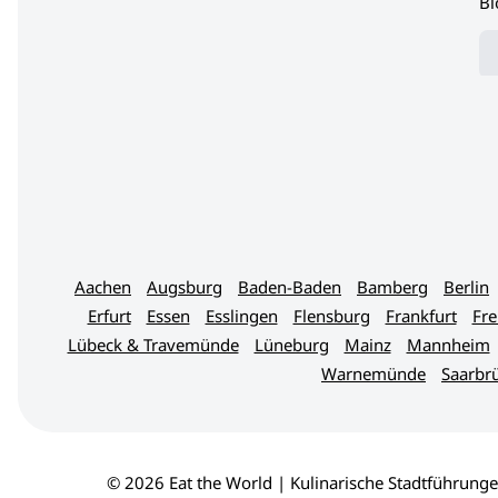
Bl
Aachen
Augsburg
Baden-Baden
Bamberg
Berlin
Erfurt
Essen
Esslingen
Flensburg
Frankfurt
Fre
Lübeck & Travemünde
Lüneburg
Mainz
Mannheim
Warnemünde
Saarbr
© 2026 Eat the World | Kulinarische Stadtführunge