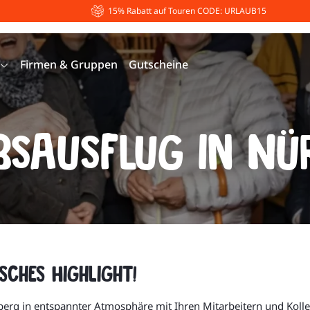
15% Rabatt auf Touren CODE: URLAUB15
Firmen & Gruppen
Gutscheine
bsausflug in N
sches Highlight!
berg in entspannter Atmosphäre mit Ihren Mitarbeitern und Kol