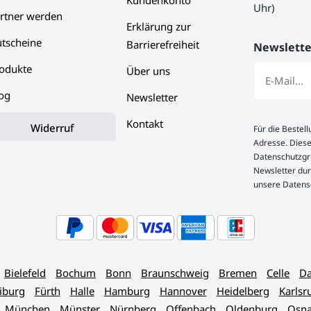
Kundenkonto
Uhr)
rtner werden
Erklärung zur
tscheine
Barrierefreiheit
Newslette
odukte
Über uns
og
Newsletter
Kontakt
Widerruf
Für die Bestel
Adresse. Diese
Datenschutzgru
Newsletter dur
unsere Datens
Bielefeld
Bochum
Bonn
Braunschweig
Bremen
Celle
Da
iburg
Fürth
Halle
Hamburg
Hannover
Heidelberg
Karlsr
München
Münster
Nürnberg
Offenbach
Oldenburg
Osna