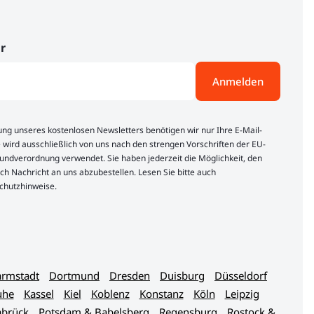
r
Anmelden
lung unseres kostenlosen Newsletters benötigen wir nur Ihre E-Mail-
 wird ausschließlich von uns nach den strengen Vorschriften der EU-
ndverordnung verwendet. Sie haben jederzeit die Möglichkeit, den
ch Nachricht an uns abzubestellen. Lesen Sie bitte auch
chutzhinweise.
rmstadt
Dortmund
Dresden
Duisburg
Düsseldorf
uhe
Kassel
Kiel
Koblenz
Konstanz
Köln
Leipzig
brück
Potsdam & Babelsberg
Regensburg
Rostock &