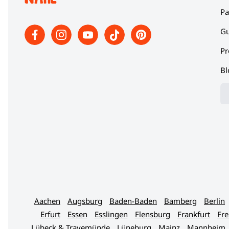
Pa
Gu
Pr
Bl
Aachen
Augsburg
Baden-Baden
Bamberg
Berlin
Erfurt
Essen
Esslingen
Flensburg
Frankfurt
Fre
Lübeck & Travemünde
Lüneburg
Mainz
Mannheim