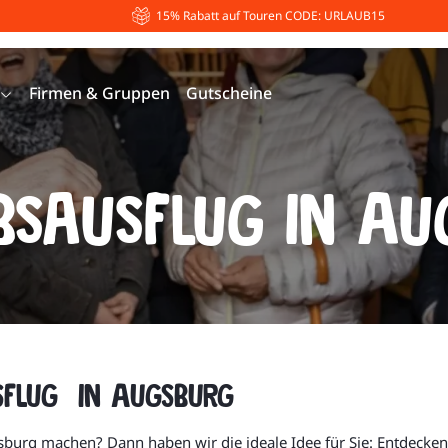
15% Rabatt auf Touren CODE: URLAUB15
Firmen & Gruppen
Gutscheine
bsausflug in A
usflug in Augsburg
gsburg machen? Dann haben wir die ideale Idee für Sie: Entdecke