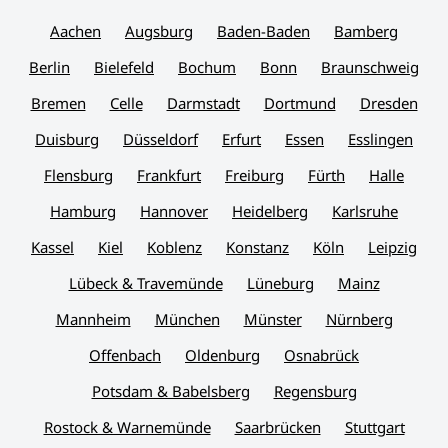
Aachen
Augsburg
Baden-Baden
Bamberg
Berlin
Bielefeld
Bochum
Bonn
Braunschweig
Bremen
Celle
Darmstadt
Dortmund
Dresden
Duisburg
Düsseldorf
Erfurt
Essen
Esslingen
Flensburg
Frankfurt
Freiburg
Fürth
Halle
Hamburg
Hannover
Heidelberg
Karlsruhe
Kassel
Kiel
Koblenz
Konstanz
Köln
Leipzig
Lübeck & Travemünde
Lüneburg
Mainz
Mannheim
München
Münster
Nürnberg
Offenbach
Oldenburg
Osnabrück
Potsdam & Babelsberg
Regensburg
Rostock & Warnemünde
Saarbrücken
Stuttgart