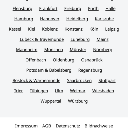
Flensburg
Frankfurt
Freiburg
Fürth
Halle
Hamburg
Hannover
Heidelberg
Karlsruhe
Kassel
Kiel
Koblenz
Konstanz
Köln
Leipzig
Lübeck & Travemünde
Lüneburg
Mainz
Mannheim
München
Münster
Nürnberg
Offenbach
Oldenburg
Osnabrück
Potsdam & Babelsberg
Regensburg
Rostock & Warnemünde
Saarbrücken
Stuttgart
Trier
Tübingen
Ulm
Weimar
Wiesbaden
Wuppertal
Würzburg
Impressum
AGB
Datenschutz
Bildnachweise