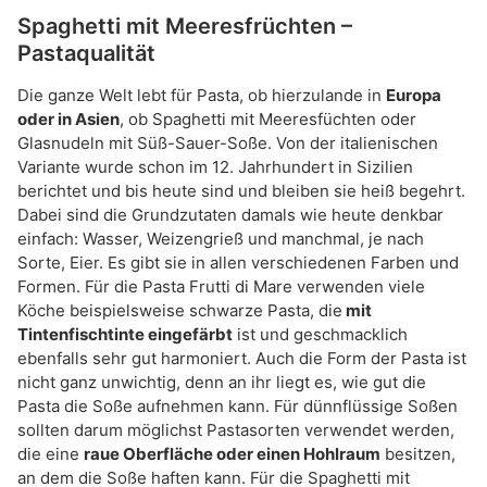
Spaghetti mit Meeresfrüchten –
Pastaqualität
Die ganze Welt lebt für Pasta, ob hierzulande in
Europa
oder in Asien
, ob Spaghetti mit Meeresfüchten oder
Glasnudeln mit Süß-Sauer-Soße. Von der italienischen
Variante wurde schon im 12. Jahrhundert in Sizilien
berichtet und bis heute sind und bleiben sie heiß begehrt.
Dabei sind die Grundzutaten damals wie heute denkbar
einfach: Wasser, Weizengrieß und manchmal, je nach
Sorte, Eier. Es gibt sie in allen verschiedenen Farben und
Formen. Für die Pasta Frutti di Mare verwenden viele
Köche beispielsweise schwarze Pasta, die
mit
Tintenfischtinte eingefärbt
ist und geschmacklich
ebenfalls sehr gut harmoniert. Auch die Form der Pasta ist
nicht ganz unwichtig, denn an ihr liegt es, wie gut die
Pasta die Soße aufnehmen kann. Für dünnflüssige Soßen
sollten darum möglichst Pastasorten verwendet werden,
die eine
raue Oberfläche oder einen Hohlraum
besitzen,
an dem die Soße haften kann. Für die Spaghetti mit