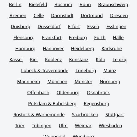
Berlin
Bielefeld
Bochum
Bonn
Braunschweig
Bremen
Celle
Darmstadt
Dortmund
Dresden
Duisburg
Düsseldorf
Erfurt
Essen
Esslingen
Flensburg
Frankfurt
Freiburg
Fürth
Halle
Hamburg
Hannover
Heidelberg
Karlsruhe
Kassel
Kiel
Koblenz
Konstanz
Köln
Leipzig
Lübeck & Travemünde
Lüneburg
Mainz
Mannheim
München
Münster
Nürnberg
Offenbach
Oldenburg
Osnabrück
Potsdam & Babelsberg
Regensburg
Rostock & Warnemünde
Saarbrücken
Stuttgart
Trier
Tübingen
Ulm
Weimar
Wiesbaden
Wuppertal
Würzburg